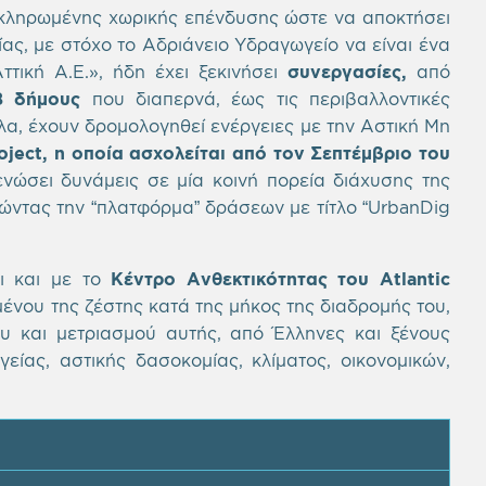
οκληρωμένης χωρικής επένδυσης ώστε να αποκτήσει
ας, με στόχο το Αδριάνειο Υδραγωγείο να είναι ένα
τική Α.Ε.», ήδη έχει ξεκινήσει
συνεργασίες,
από
 δήμους
που διαπερνά, έως τις περιβαλλοντικές
λα, έχουν δρομολογηθεί ενέργειες με την Αστική Μη
oject
, η οποία ασχολείται από τον Σεπτέμβριο του
ενώσει δυνάμεις σε μία κοινή πορεία διάχυσης της
ώντας την “πλατφόρμα” δράσεων με τίτλο “UrbanDig
αι και με το
Κέντρο Ανθεκτικότητας του
Atlantic
ένου της ζέστης κατά της μήκος της διαδρομής του,
υ και μετριασμού αυτής, από Έλληνες και ξένους
είας, αστικής δασοκομίας, κλίματος, οικονομικών,