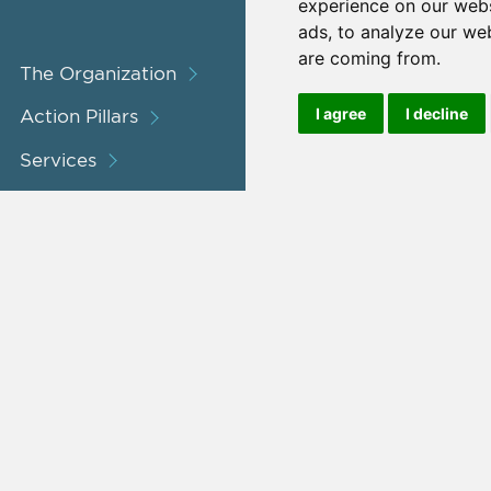
experience on our webs
ads, to analyze our web
are coming from.
The Organization
I agree
I decline
Action Pillars
Services
Projects / Programmes
Consultation
Announcements
Contact us