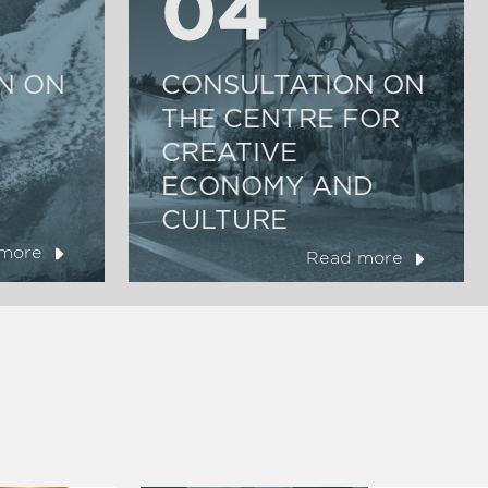
04
04
N ON
CONSULTATION ON
THE CENTRE FOR
CREATIVE
ECONOMY AND
CULTURE
more
Read more