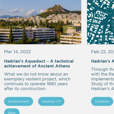
Mar 14, 2022
Feb 22, 20
Hadrian's Aqueduct – A technical
Hadrian’s 
achievement of Ancient Athens
Through th
What we do not know about an
with the Re
exemplary resilient project, which
implementat
continues to operate 1880 years
Study of th
after its construction.
Hadrian’s A
Εnvironment
Hadrian ITI
Updates
Blog