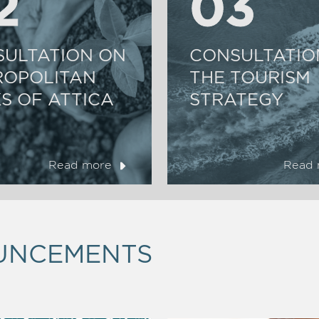
2
2
03
03
ULTATION ON
CONSULTATIO
ROPOLITAN
THE TOURISM
S OF ATTICA
STRATEGY
Read more
Read 
UNCEMENTS