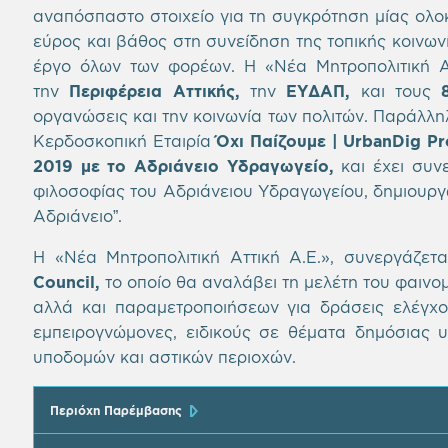
αναπόσπαστο στοιχείο για τη συγκρότηση μίας ολ
εύρος και βάθος στη συνείδηση της τοπικής κοινωνί
έργο όλων των φορέων. Η «Νέα Μητροπολιτική Ατ
την
Περιφέρεια Αττικής,
την
ΕΥΔΑΠ,
και τους
8
οργανώσεις και την κοινωνία των πολιτών. Παράλλη
Κερδοσκοπική Εταιρία
Όχι Παίζουμε | UrbanDig Pr
2019 με το Αδριάνειο Υδραγωγείο,
και έχει συν
φιλοσοφίας του Αδριάνειου Υδραγωγείου, δημιουργ
Αδριάνειο”.
Η «Νέα Μητροπολιτική Αττική Α.Ε.», συνεργάζετ
Council,
το οποίο θα αναλάβει τη μελέτη του φαινομ
αλλά και παραμετροποιήσεων για δράσεις ελέγχο
εμπειρογνώμονες, ειδικούς σε θέματα δημόσιας υγ
υποδομών και αστικών περιοχών.
Περιόχη Παρέμβασης