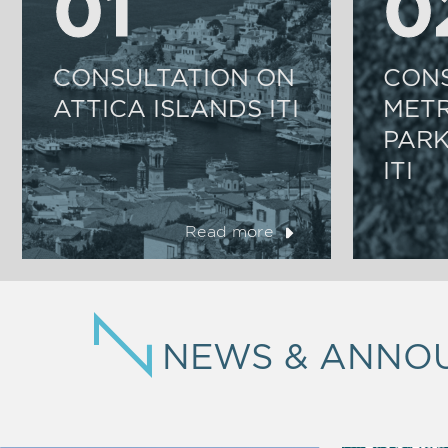
01
01
0
0
CONSULTATION ON
CONS
ATTICA ISLANDS ITI
MET
PARK
ITI
Read more
NEWS & ANNO