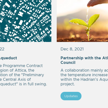
22
Dec 8, 2021
Aqueduct
Partnership with the Atl
Council
e Programme Contract
gion of Attica, the
A collaboration mainly a
ion of the "Preliminary
the temperature increase 
e Central Axis of
within the Hadrian’s Aq
queduct" is in full swing.
project.
Updates