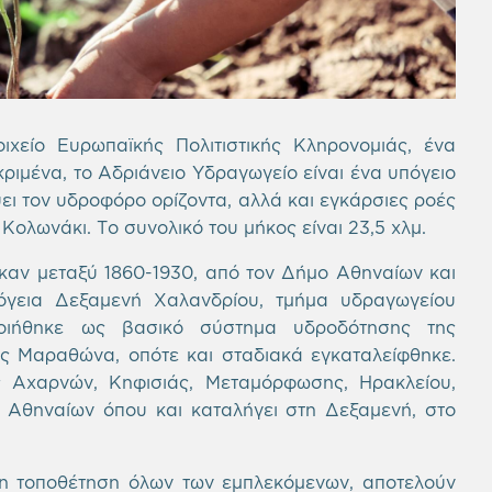
ιχείο Ευρωπαϊκής Πολιτιστικής Κληρονομιάς, ένα
κριμένα, το Αδριάνειο Υδραγωγείο είναι ένα υπόγειο
ει τον υδροφόρο ορίζοντα, αλλά και εγκάρσιες ροές
Κολωνάκι. Το συνολικό του μήκος είναι 23,5 χλμ.
αν μεταξύ 1860-1930, από τον Δήμο Αθηναίων και
γεια Δεξαμενή Χαλανδρίου, τμήμα υδραγωγείου
οιήθηκε ως βασικό σύστημα υδροδότησης της
ς Μαραθώνα, οπότε και σταδιακά εγκαταλείφθηκε.
ς Αχαρνών, Κηφισιάς, Μεταμόρφωσης, Ηρακλείου,
 Αθηναίων όπου και καταλήγει στη Δεξαμενή, στο
η τοποθέτηση όλων των εμπλεκόμενων, αποτελούν