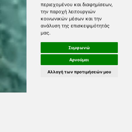
περιεχομένου και διαφημίσεων,
την παροχή λειτουργιών
κοινωνικών μέσων και την
ανάλυση της επισκεψιμότητάς
μας.
Συμφωνώ
Αρνούμαι
Αλλαγή των προτιμήσεών μου
-00:06
Play
Unmute
Settings
PIP
En
fu
ΟΙ ΣΤΟΧΟΙ ΜΑΣ