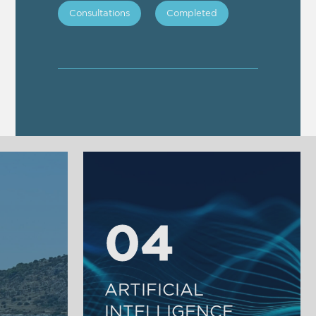
Consultations
Completed
04
04
ARTIFICIAL
INTELLIGENCE