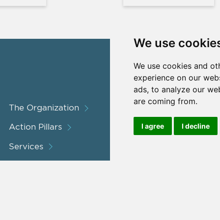
We use cookie
We use cookies and oth
experience on our webs
ads, to analyze our web
are coming from.
The Organization
I agree
I decline
Action Pillars
Services
Projects / Programmes
Consultation
Announcements