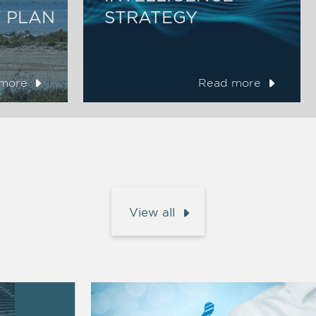
 PLAN
STRATEGY
more
Read more
View all