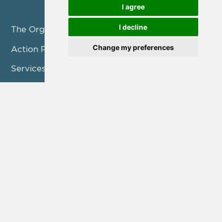
I agree
I decline
The Organization
Change my preferences
Action Pillars
Services
Projects / Programmes
Consultation
Announcements
Contact us