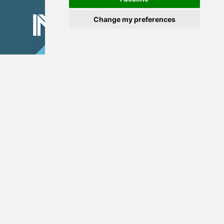
Change my preferences
The Organization
Action Pillars
Services
Projects / Programmes
Consultation
Announcements
Contact us