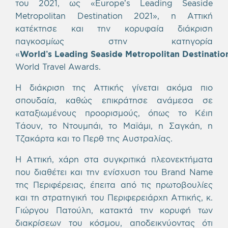
του 2021, ως «Europe’s Leading Seaside
Metropolitan Destination 2021», η Αττική
κατέκτησε και την κορυφαία διάκριση
παγκοσμίως στην κατηγορία
«
World
’
s
Leading
Seaside
Metropolitan
Destinatio
World Travel Awards.
H διάκριση της Αττικής γίνεται ακόμα πιο
σπουδαία, καθώς επικράτησε ανάμεσα σε
καταξιωμένους προορισμούς, όπως το Κέιπ
Τάουν, το Ντουμπάι, το Μαϊάμι, η Σαγκάη, η
Τζακάρτα και το Περθ της Αυστραλίας.
Η Αττική, χάρη στα συγκριτικά πλεονεκτήματα
που διαθέτει και την ενίσχυση του Brand Name
της Περιφέρειας, έπειτα από τις πρωτοβουλίες
και τη στρατηγική του Περιφερειάρχη Αττικής, κ.
Γιώργου Πατούλη, κατακτά την κορυφή των
διακρίσεων του κόσμου, αποδεικνύοντας ότι