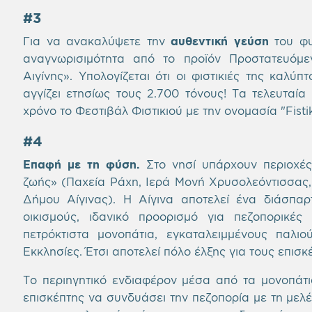
#3
Για να ανακαλύψετε την
αυθεντική γεύση
του φυσ
αναγνωρισιμότητα από το προϊόν Προστατευόμε
Αιγίνης». Υπολογίζεται ότι οι φιστικιές της καλ
αγγίζει ετησίως τους 2.700 τόνους! Τα τελευταία
χρόνο το Φεστιβάλ Φιστικιού με την ονομασία "Fistik
#4
Επαφή με τη φύση.
Στο νησί υπάρχουν περιοχές
ζωής» (Παχεία Ράχη, Ιερά Μονή Χρυσολεόντισσας,
Δήμου Αίγινας). Η Αίγινα αποτελεί ένα διάσπα
οικισμούς, ιδανικό προορισμό για πεζοπορικές
πετρόκτιστα μονοπάτια, εγκαταλειμμένους παλιο
Εκκλησίες. Έτσι αποτελεί πόλο έλξης για τους επισκ
Το περιηγητικό ενδιαφέρον μέσα από τα μονοπάτια 
επισκέπτης να συνδυάσει την πεζοπορία με τη μελέτ