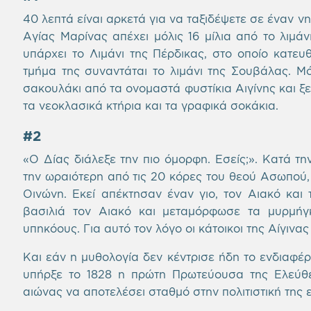
40 λεπτά είναι αρκετά για να ταξιδέψετε σε έναν νη
Αγίας Μαρίνας απέχει μόλις 16 μίλια από το λιμάνι
υπάρχει το Λιμάνι της Πέρδικας, στο οποίο κατε
τμήμα της συναντάται το λιμάνι της Σουβάλας. Μό
σακουλάκι από τα ονομαστά φυστίκια Αιγίνης και ξ
τα νεοκλασικά κτήρια και τα γραφικά σοκάκια.
#2
«Ο Δίας διάλεξε την πιο όμορφη. Εσείς;». Κατά τ
την ωραιότερη από τις 20 κόρες του θεού Ασωπού, 
Οινώνη. Εκεί απέκτησαν έναν γιο, τον Αιακό και 
βασιλιά τον Αιακό και μεταμόρφωσε τα μυρμήγ
υπηκόους. Για αυτό τον λόγο οι κάτοικοι της Αίγιν
Και εάν η μυθολογία δεν κέντρισε ήδη το ενδιαφέρον
υπήρξε το 1828 η πρώτη Πρωτεύουσα της Ελεύθε
αιώνας να αποτελέσει σταθμό στην πολιτιστική της ε