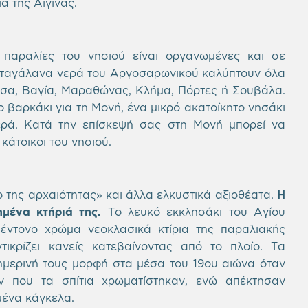
 της Αίγινας.
 παραλίες του νησιού είναι οργανωμένες και σε
αταγάλανα νερά του Αργοσαρωνικού καλύπτουν όλα
ισσα, Βαγία, Μαραθώνας, Κλήμα, Πόρτες ή Σουβάλα.
ο βαρκάκι για τη Μονή, ένα μικρό ακατοίκητο νησάκι
ερά. Κατά την επίσκεψή σας στη Μονή μπορεί να
κάτοικοι του νησιού.
ο της αρχαιότητας» και άλλα ελκυστικά αξιοθέατα.
Η
ημένα κτήριά της.
Το λευκό εκκλησάκι του Αγίου
έντονο χρώμα νεοκλασικά κτίρια της παραλιακής
κρίζει κανείς κατεβαίνοντας από το πλοίο. Τα
ημερινή τους μορφή στα μέσα του 19ου αιώνα όταν
ν που τα σπίτια χρωματίστηκαν, ενώ απέκτησαν
μένα κάγκελα.