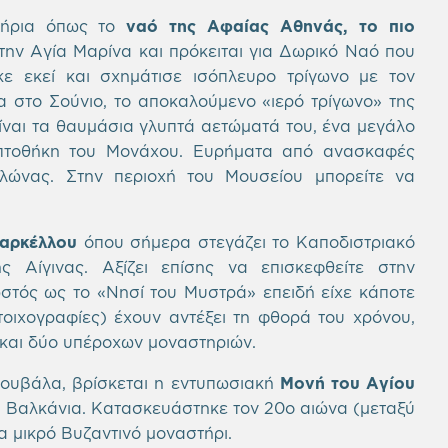
στήρια όπως το
ναό της Αφαίας Αθηνάς, το πιο
την Αγία Μαρίνα και πρόκειται για Δωρικό Ναό που
ε εκεί και σχημάτισε ισόπλευρο τρίγωνο με τον
στο Σούνιο, το αποκαλούμενο «ιερό τρίγωνο» της
ίναι τα θαυμάσια γλυπτά αετώματά του, ένα μεγάλο
πτοθήκη του Μονάχου. Ευρήματα από ανασκαφές
ολώνας. Στην περιοχή του Μουσείου μπορείτε να
αρκέλλου
όπου σήμερα στεγάζει το Καποδιστριακό
 Αίγινας. Αξίζει επίσης να επισκεφθείτε στην
στός ως το «Νησί του Μυστρά» επειδή είχε κάποτε
 τοιχογραφίες) έχουν αντέξει τη φθορά του χρόνου,
 και δύο υπέροχων μοναστηριών.
Σουβάλα, βρίσκεται η εντυπωσιακή
Μονή του Αγίου
α Βαλκάνια. Κατασκευάστηκε τον 20ο αιώνα (μεταξύ
α μικρό Βυζαντινό μοναστήρι.