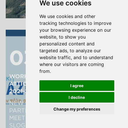
We use cookies
Read more
We use cookies and other
tracking technologies to improve
your browsing experience on our
website, to show you
personalized content and
03
03
targeted ads, to analyze our
website traffic, and to understand
where our visitors are coming
from.
WORKSHOPS OF THE REGION OF 
ATTICA FOR THE NEW NSRF (ESPA) 
I agree
2021-27
I decline
NEW METROPOLITAN ATTICA 
Change my preferences
PARTICIPATES IN THE THEMATIC 
MEETINGS WITH THE CENTRAL 
SLOGAN "ATTICA IS CHANGING. THE 