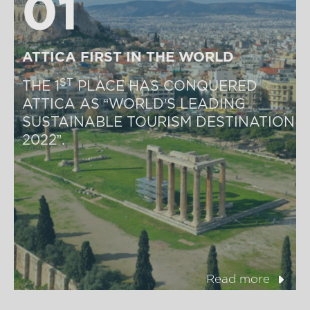
01
01
ATTICA FIRST IN THE WORLD
ST
THE 1
 PLACE HAS CONQUERED 
ATTICA AS “WORLD’S LEADING 
SUSTAINABLE TOURISM DESTINATION 
2022”.
Read more