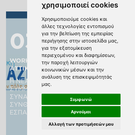
χρησιμοποιεί cookies
Χρησιμοποιούμε cookies και
άλλες τεχνολογίες εντοπισμού
03
03
για την βελτίωση της εμπειρίας
περιήγησης στην ιστοσελίδα μας,
για την εξατομίκευση
περιεχομένου και διαφημίσεων,
WORKSHOPS ΤΗΣ ΠΕΡΙΦΕΡΕΙΑΣ 
την παροχή λειτουργιών
ΑΤΤΙΚΗΣ ΓΙΑ ΤΟ ΝΕΟ ΕΣΠΑ 2021-27 
κοινωνικών μέσων και την
ανάλυση της επισκεψιμότητάς
Η ΝΕΑ ΜΗΤΡΟΠΟΛΙΤΙΚΗ ΑΤΤΙΚΗ 
μας.
ΣΥΜΜΕΤΕΧΕΙ ΣΤΙΣ ΘΕΜΑΤΙΚΕΣ 
ΣΥΝΑΝΤΗΣΕΙΣ ΜΕ ΚΕΝΤΡΙΚΟ 
Συμφωνώ
ΣΥΝΘΗΜΑ «Η ΑΤΤΙΚΗ ΑΛΛΑΖΕΙ. ΤΟ 
ΕΣΠΑ ΣΤΗΝ ΠΟΛΗ ΣΟΥ».
Αρνούμαι
Αλλαγή των προτιμήσεών μου