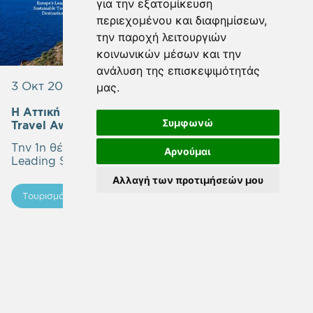
για την εξατομίκευση
περιεχομένου και διαφημίσεων,
την παροχή λειτουργιών
κοινωνικών μέσων και την
ανάλυση της επισκεψιμότητάς
3 Οκτ 2022
μας.
Η Αττική Ξανά στην Πρώτη Θέση των World
Συμφωνώ
Travel Awards
Την 1η θέση κατέκτησε η Αττική ως «Europe's
Αρνούμαι
Leading Sustainable Tourism Destination 2022».
Αλλαγή των προτιμήσεών μου
Τουρισμός
Ενημερώσεις
Μάθετε περισσότερα