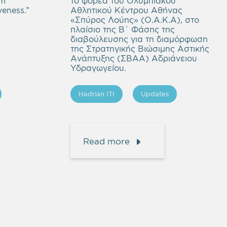
om
το φορέα του Ολυμπιακού
eness.”
Αθλητικού Κέντρου Αθήνας
«Σπύρος Λούης» (Ο.Α.Κ.Α), στο
πλαίσιο της Β΄ Φάσης της
διαβούλευσης για τη διαμόρφωση
της Στρατηγικής Βιώσιμης Αστικής
Ανάπτυξης (ΣΒΑΑ) Αδριάνειου
Υδραγωγείου.
Hadrian ITI
Updates
Read more