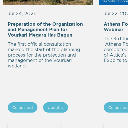
Jul 24, 2026
Jul 22, 20
Preparation of the Organization
Athens Fo
and Management Plan for
Webinar
Vourkari Megara Has Begun
The 3rd th
The first official consultation
“Athens F
marked the start of the planning
completed:
process for the protection and
of Attica’
management of the Vourkari
Exports to 
wetland.
Completed
Updates
Complete