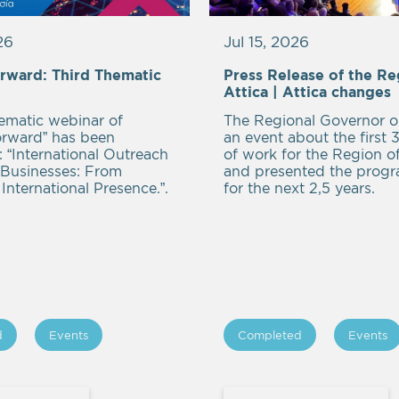
26
Jul 15, 2026
rward: Third Thematic
Press Release of the Re
Attica | Attica changes
ematic webinar of
The Regional Governor o
orward” has been
an event about the first
 “International Outreach
of work for the Region of
s Businesses: From
and presented the prog
International Presence.”.
for the next 2,5 years.
d
Events
Completed
Events