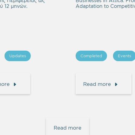
της Περιφέρειας ως
Businesses in Attica: Fr
ύ 12 μηνών.
Adaptation to Competitiv
Updates
Completed
Events
more
Read more
Read more