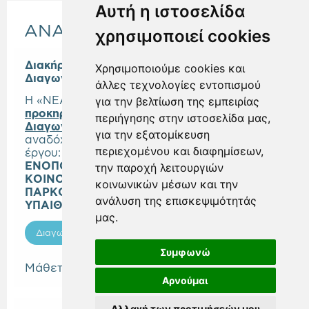
Αυτή η ιστοσελίδα
ΑΝΑΚΟΙΝΩΣΕΙΣ
χρησιμοποιεί cookies
Διακήρυξη Ανοικτού Ηλεκτρονικού
Χρησιμοποιούμε cookies και
Διαγωνισμού Άνω των Ορίων
άλλες τεχνολογίες εντοπισμού
Η «ΝΕΑ ΜΗΤΡΟΠΟΛΙΤΙΚΗ ΑΤΤΙΚΗ Α.Ε.»
για την βελτίωση της εμπειρίας
προκηρύσσει Ανοικτό Ηλεκτρονικό
περιήγησης στην ιστοσελίδα μας,
Διαγωνισμό
, άνω των ορίων, για την επιλογή
για την εξατομίκευση
αναδόχου κατασκευής του
περιεχομένου και διαφημίσεων,
έργου:
«ΒΙΟΚΛΙΜΑΤΙΚΗ ΑΝΑΠΛΑΣΗ ΚΑΙ
ΕΝΟΠΟΙΗΣΗ 26 ΣΤΡΕΜΜΑΤΩΝ
την παροχή λειτουργιών
ΚΟΙΝΟΧΡΗΣΤΩΝ ΧΩΡΩΝ ΚΑΙ ΔΗΜΙΟΥΡΓΙΑ
κοινωνικών μέσων και την
ΠΑΡΚΟΥ ΠΡΑΣΙΝΟΥ ΚΑΙ ΑΝΑΨΥΧΗΣ (ΜΕ
ανάλυση της επισκεψιμότητάς
ΥΠΑΙΘΡΙΟ ΘΕΑΤΡΟ) ΣΤΗ ΒΙΛΑ ΖΩΓΡΑΦΟΥ».
μας.
Διαγωνισμοί
Συμφωνώ
Μάθετε περισσότερα
Αρνούμαι
Αλλαγή των προτιμήσεών μου