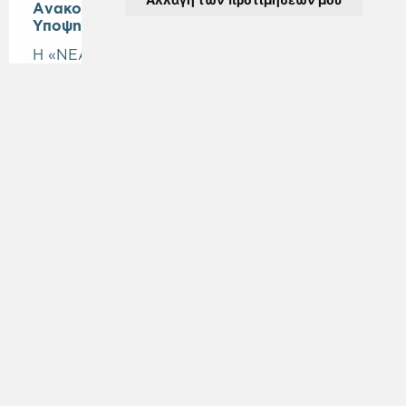
Ανακοίνωση Προσωρινού Πίνακα Κατάταξης
Υποψηφίων
Η «ΝΕΑ ΜΗΤΡΟΠΟΛΙΤΙΚΗ ΑΤΤΙΚΗ Α.Ε.»
α
νακοινώνει
την ανάρτηση του Προσωρινού
Πίνακα Κατάταξης υποψηφίων στο πλαίσιο της
υπ. αρ. πρωτ. .
ΕΞ ΓΕΝ
1996/10.07.2026
Πρόσκλησης Εκδήλωσης
Ενδιαφέροντος
.
Προσκλήσεις
Μάθετε περισσότερα
Δείτε όλες τις ανακοινώσεις