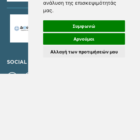
ανάλυση της επισκεψιμότητάς
μας.
Συμφωνώ
Αρνούμαι
Αλλαγή των προτιμήσεών μου
SOCIAL MEDIA
©Copyright 2026 - ΝΕΑ ΜΗΤΡΟΠΟΛΙΤΙΚΗ ΑΤΤΙΚΗ Α.Ε. | Αρ. Γ.Ε.ΜΗ.
157785801000
Όροι Χρήσης
Πολιτική Προστασίας Προσωπικών Δεδομένων
Πολιτική Ποιότητας
Ρυθμίσεις Cookies
Πολιτική Cookies