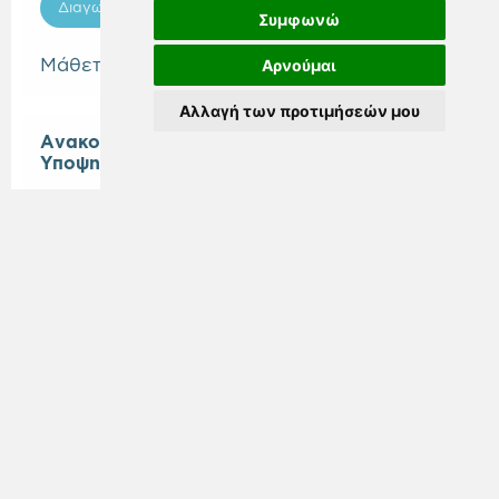
Διαγωνισμοί
Συμφωνώ
Μάθετε περισσότερα
Αρνούμαι
Αλλαγή των προτιμήσεών μου
Ανακοίνωση Προσωρινού Πίνακα Κατάταξης
Υποψηφίων
Η «ΝΕΑ ΜΗΤΡΟΠΟΛΙΤΙΚΗ ΑΤΤΙΚΗ Α.Ε.»
α
νακοινώνει
την ανάρτηση του Προσωρινού
Πίνακα Κατάταξης υποψηφίων στο πλαίσιο της
υπ. αρ. πρωτ. .
ΕΞ ΓΕΝ
1996/10.07.2026
Πρόσκλησης Εκδήλωσης
Ενδιαφέροντος
.
Προσκλήσεις
Μάθετε περισσότερα
Δείτε όλες τις ανακοινώσεις