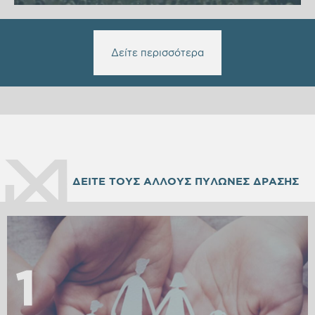
Δείτε περισσότερα
ΔΕΙΤΕ ΤΟΥΣ ΑΛΛΟΥΣ ΠΥΛΩΝΕΣ ΔΡΑΣΗΣ
1
1
2
2
3
3
4
4
5
5
6
6
7
7
8
8