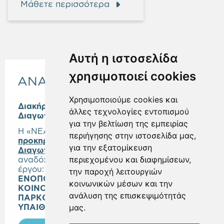
Μάθετε περισσότερα
Αυτή η ιστοσελίδα
χρησιμοποιεί cookies
ΑΝΑΚΟΙΝΩΣΕΙΣ
Χρησιμοποιούμε cookies και
Διακήρυξη Ανοικτού Ηλεκτρονικού
άλλες τεχνολογίες εντοπισμού
Διαγωνισμού Άνω των Ορίων
για την βελτίωση της εμπειρίας
Η «ΝΕΑ ΜΗΤΡΟΠΟΛΙΤΙΚΗ ΑΤΤΙΚΗ Α.Ε.»
περιήγησης στην ιστοσελίδα μας,
προκηρύσσει Ανοικτό Ηλεκτρονικό
για την εξατομίκευση
Διαγωνισμό
, άνω των ορίων, για την επιλογή
περιεχομένου και διαφημίσεων,
αναδόχου κατασκευής του
έργου:
«ΒΙΟΚΛΙΜΑΤΙΚΗ ΑΝΑΠΛΑΣΗ ΚΑΙ
την παροχή λειτουργιών
ΕΝΟΠΟΙΗΣΗ 26 ΣΤΡΕΜΜΑΤΩΝ
κοινωνικών μέσων και την
ΚΟΙΝΟΧΡΗΣΤΩΝ ΧΩΡΩΝ ΚΑΙ ΔΗΜΙΟΥΡΓΙΑ
ανάλυση της επισκεψιμότητάς
ΠΑΡΚΟΥ ΠΡΑΣΙΝΟΥ ΚΑΙ ΑΝΑΨΥΧΗΣ (ΜΕ
μας.
ΥΠΑΙΘΡΙΟ ΘΕΑΤΡΟ) ΣΤΗ ΒΙΛΑ ΖΩΓΡΑΦΟΥ».