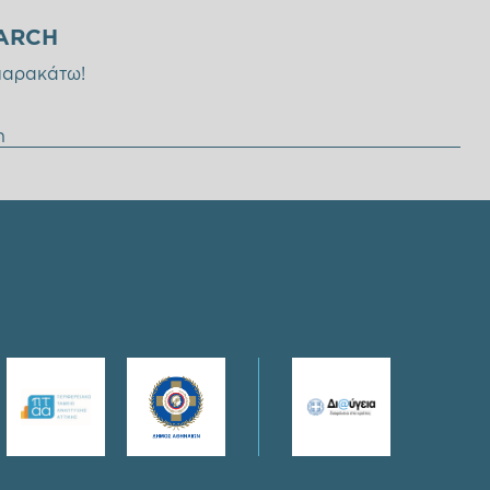
ARCH
παρακάτω!
η