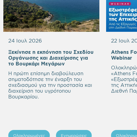
24 Ιουλ 2026
22 Ιουλ 2
Ξεκίνησε η εκπόνηση του Σχεδίου
Athens F
E
Οργάνωσης και Διαχείρισης για
Webinar
Empty
h
το Βουρκάρι Μεγάρων
Ολοκληρώθ
heading
Η πρώτη επίσημη διαβούλευση
«Athens Fo
σηματοδότησε την έναρξη του
«
Εξωστρέφ
σχεδιασμού για την προστασία και
της Αττική
διαχείριση του υγρότοπου
Διεθνή Πα
Βουρκαρίου.
Ολοκληρωμένες
Ενημερώσεις
Ολοκληρω