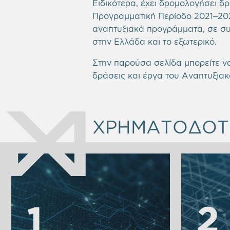
Ειδικότερα, έχει δρομολογήσει δ
Προγραμματική Περίοδο 2021–2027
αναπτυξιακά προγράμματα, σε συν
στην Ελλάδα και το εξωτερικό.
Στην παρούσα σελίδα μπορείτε να
δράσεις και έργα του Αναπτυξια
ΧΡΗΜΑΤΟΔΟΤΙ
1
1
2
2