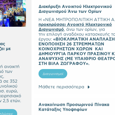
Διακήρυξη Ανοικτού Ηλεκτρονικού
Διαγωνισμού Άνω των Ορίων
Η «ΝΕΑ ΜΗΤΡΟΠΟΛΙΤΙΚΗ ΑΤΤΙΚΗ Α.
προκηρύσσει Ανοικτό Ηλεκτρονικό
Διαγωνισμό
, άνω των ορίων, για
την επιλογή αναδόχου κατασκευής τ
έργου:
«ΒΙΟΚΛΙΜΑΤΙΚΗ ΑΝΑΠΛΑΣΗ
ιας
ΕΝΟΠΟΙΗΣΗ 26 ΣΤΡΕΜΜΑΤΩΝ
ζει με
ΚΟΙΝΟΧΡΗΣΤΩΝ ΧΩΡΩΝ ΚΑΙ
ΔΗΜΙΟΥΡΓΙΑ ΠΑΡΚΟΥ ΠΡΑΣΙΝΟΥ Κ
ΑΝΑΨΥΧΗΣ (ΜΕ ΥΠΑΙΘΡΙΟ ΘΕΑΤΡ
ΣΤΗ ΒΙΛΑ ΖΩΓΡΑΦΟΥ».
ή ανοικτή
μό των
Διαγωνισμοί
ς,
ά σε 352
υνολικού
Μάθετε περισσότερα
ισ. ευρώ,
χειρησιακό
 2,5 ετών.
Ανακοίνωση Προσωρινού Πίνακα
Κατάταξης Υποψηφίων
ηλώσεις