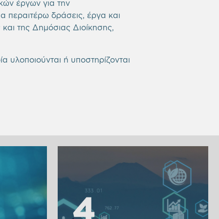
κών έργων για την
α περαιτέρω δράσεις, έργα και
 και της Δημόσιας Διοίκησης,
α υλοποιούνται ή υποστηρίζονται
4
4