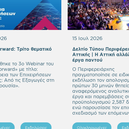
026
15 Ιουλ 2026
orward:
Τρίτο θεματικό
Δελτίο Τύπου Περιφέρε
mpty
Αττικής | Η Αττική αλλά
eading
Empty
έργα παντού
ηκε το 3ο Webinar του
heading
rward» με τίτλο:
Ο Περιφερειάρχης
εια των Επιχειρήσεων
πραγματοποίησε σε ειδικ
ς: Από τις Εξαγωγές στη
εκδήλωση τον απολογισ
ρουσία
».
πρώτων 30 μηνών θητεία
αναφερόμενος αναλυτικ
έργα και παρεμβάσεις σ
προϋπολογισμού 2,587 δ
ενώ παρουσίασε τον επι
σχεδιασμό των επόμενων
μένες
Εκδηλώσεις
Ολοκληρωμένες
Εκδ