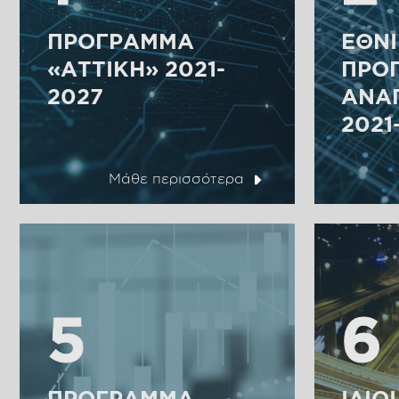
ΠΡΌΓΡΑΜΜΑ
ΕΘΝ
«ΑΤΤΙΚΉ» 2021-
ΠΡΌ
2027
ΑΝΆΠ
2021
Μάθε περισσότερα
5
5
6
6
ΠΡΌΓΡΑΜΜΑ
ΊΔΙΟ