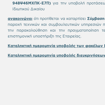
948Ψ46ΜΧΠΚ-Ε7Π
)
για την υποβολή προτάσε
Ιδιωτικού Δικαίου
ανακοινώνει
ότι προτίθεται να καταρτίσει
Σύμβαση 
παροχή τεχνικών και συμβουλευτικών υπηρεσιών π
την παρακολούθηση και την πραγματοποίηση τεχ
επιστημονική υποστήριξη της Εταιρείας.
Καταληκτική ημερομηνία υποβολής των φακέλων
Καταληκτική ημερομηνία υποβολής διευκρινήσεω