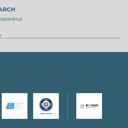
ARCH
παρακάτω!
η