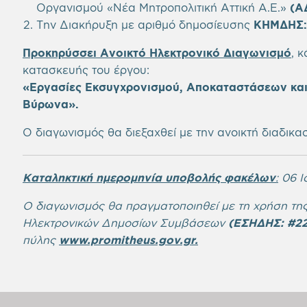
Οργανισμού «Νέα Μητροπολιτική Αττική Α.Ε.»
(Α
Την Διακήρυξη με αριθμό δημοσίευσης
ΚΗΜΔΗΣ:
Προκηρύσσει Ανοικτό Ηλεκτρονικό Διαγωνισμό
, 
κατασκευής του έργου:
«Εργασίες Εκσυγχρονισμού, Αποκαταστάσεων κα
Βύρωνα
»
.
Ο διαγωνισμός θα διεξαχθεί με την ανοικτή διαδικασ
Καταληκτική ημερομηνία υποβολής φακέλων
:
06 Ι
Ο διαγωνισμός θα πραγματοποιηθεί με τη χρήση τη
Ηλεκτρονικών Δημοσίων Συμβάσεων
(ΕΣΗΔΗΣ:
#22
πύλης
www.promitheus.gov.gr
.