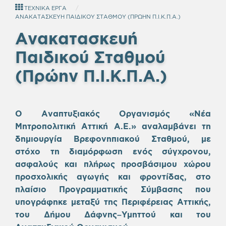
ΤΕΧΝΙΚΑ ΕΡΓΑ
ΑΝΑΚΑΤΑΣΚΕΥΗ ΠΑΙΔΙΚΟΥ ΣΤΑΘΜΟΥ (ΠΡΩΗΝ Π.Ι.Κ.Π.Α.)
Ανακατασκευή
Παιδικού Σταθμού
(Πρώην Π.Ι.Κ.Π.Α.)
Empty
Ο Αναπτυξιακός Οργανισμός «Νέα
heading
Μητροπολιτική Αττική Α.Ε.» αναλαμβάνει τη
δημιουργία Βρεφονηπιακού Σταθμού, με
στόχο τη διαμόρφωση ενός σύγχρονου,
ασφαλούς και πλήρως προσβάσιμου χώρου
προσχολικής αγωγής και φροντίδας, στο
πλαίσιο Προγραμματικής Σύμβασης που
υπογράφηκε μεταξύ της Περιφέρειας Αττικής,
του Δήμου Δάφνης–Υμηττού και του