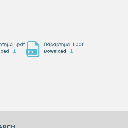
τημα Ι.pdf
Παράρτημα ΙI.pdf
load
Download
ARCH