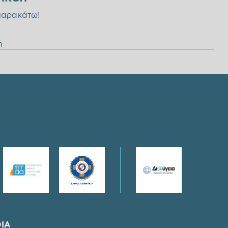
παρακάτω!
η
IA