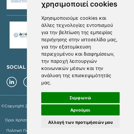
χρησιμοποιεί cookies
Χρησιμοποιούμε cookies και
άλλες τεχνολογίες εντοπισμού
για την βελτίωση της εμπειρίας
περιήγησης στην ιστοσελίδα μας,
για την εξατομίκευση
περιεχομένου και διαφημίσεων,
την παροχή λειτουργιών
SOCIAL MEDIA
κοινωνικών μέσων και την
ανάλυση της επισκεψιμότητάς
μας.
Συμφωνώ
©Copyright 2026 - ΝΕΑ ΜΗΤΡΟΠΟΛΙΤΙΚΗ ΑΤΤΙΚΗ Α.Ε. | Αρ. Γ.Ε.ΜΗ.
Αρνούμαι
157785801000
Όροι Χρήσης
Πολιτική Προστασίας Προσωπικών Δεδομένων
Αλλαγή των προτιμήσεών μου
Πολιτική Ποιότητας
Ρυθμίσεις Cookies
Πολιτική Cookies