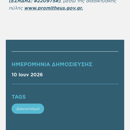
(ΕΣΗΔΗΣ:
#220975#
)
, μέσω της διαδικτυακής
πύλης
www.promitheus.gov.gr
.
ΗΜΕΡΟΜΗΝΙΑ ΔΗΜΟΣΙΕΥΣΗΣ
10 Ιουν 2026
TAGS
Διαγωνισμοί