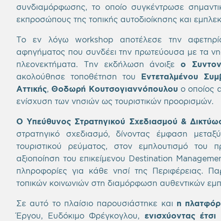
συνδιαμόρφωσης, το οποίο συγκέντρωσε σημαντικ
εκπροσώπους της τοπικής αυτοδιοίκησης και εμπλε
Το εν λόγω workshop αποτέλεσε την αφετηρία
αφηγήματος που συνδέει την πρωτεύουσα με τα νησι
πλεονεκτήματα. Την εκδήλωση άνοιξε
ο Συντον
ακολούθησε τοποθέτηση του
Εντεταλμένου Συμβ
Αττικής
,
Θοδωρή Κουτσογιαννόπουλου
ο οποίος α
ενίσχυση των νησιών ως τουριστικών προορισμών.
Ο Υπεύθυνος Στρατηγικού Σχεδιασμού & Δικτύ
στρατηγικό σχεδιασμό, δίνοντας έμφαση μεταξ
τουριστικού ρεύματος, στον εμπλουτισμό του π
αξιοποίηση του επικείμενου Destination Manageme
πληροφορίες για κάθε νησί της Περιφέρειας. Πα
τοπικών κοινωνιών στη διαμόρφωση αυθεντικών εμπ
Σε αυτό το πλαίσιο παρουσιάστηκε και
η πλατφόρ
Έργου, Ευδόκιμο Φρέγκογλου,
ενισχύοντας έτσι