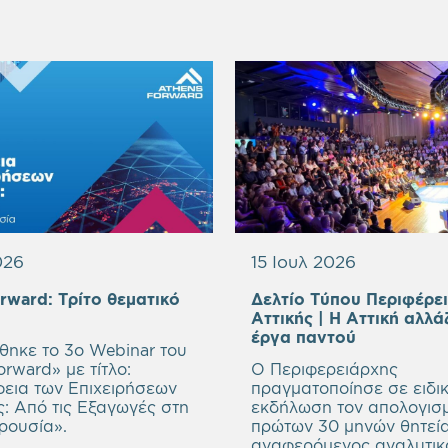
026
15 Ιουλ 2026
orward:
Τρίτο θεματικό
Δελτίο Τύπου Περιφέρε
mpty
Αττικής | Η Αττική αλλά
eading
Empty
έργα παντού
ηκε το 3ο Webinar του
heading
rward» με τίτλο:
Ο Περιφερειάρχης
εια των Επιχειρήσεων
πραγματοποίησε σε ειδικ
ς: Από τις Εξαγωγές στη
εκδήλωση τον απολογισ
ρουσία
».
πρώτων 30 μηνών θητεία
αναφερόμενος αναλυτικ