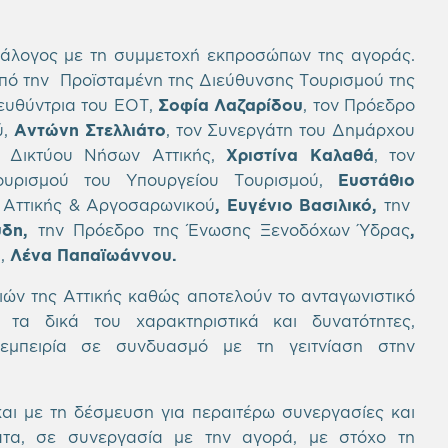
ιάλογος με τη συμμετοχή εκπροσώπων της αγοράς.
πό την Προϊσταμένη της Διεύθυνσης Τουρισμού της
ιευθύντρια του ΕΟΤ,
Σοφία Λαζαρίδου
, τον Πρόεδρο
ύ,
Αντώνη Στελλιάτο
, τον Συνεργάτη του Δημάρχου
 Δικτύου Νήσων Αττικής,
Χριστίνα Καλαθά
, τον
υρισμού του Υπουργείου Τουρισμού,
Ευστάθιο
Αττικής & Αργοσαρωνικού
, Ευγένιο Βασιλικό,
την
ύδη,
την
Πρόεδρο της Ένωσης Ξενοδόχων Ύδρας
,
υ,
Λένα Παπαϊωάννου.
ών της Αττικής καθώς αποτελούν το ανταγωνιστικό
 τα δικά του χαρακτηριστικά και δυνατότητες,
εμπειρία σε συνδυασμό με τη γειτνίαση στην
αι με τη δέσμευση για περαιτέρω συνεργασίες και
α, σε συνεργασία με την αγορά, με στόχο τη