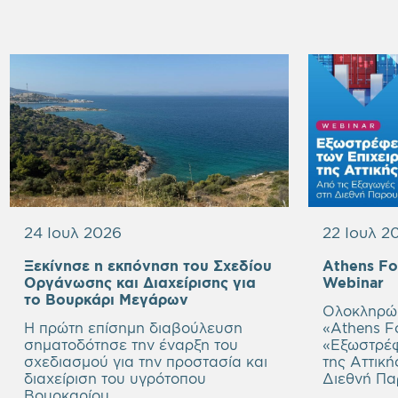
24 Ιουλ 2026
22 Ιουλ 2
Ξεκίνησε η εκπόνηση του Σχεδίου
Athens F
E
Οργάνωσης και Διαχείρισης για
Webinar
Empty
h
το Βουρκάρι Μεγάρων
Ολοκληρώθ
heading
Η πρώτη επίσημη διαβούλευση
«Athens Fo
σηματοδότησε την έναρξη του
«
Εξωστρέφ
σχεδιασμού για την προστασία και
της Αττική
διαχείριση του υγρότοπου
Διεθνή Πα
Βουρκαρίου.