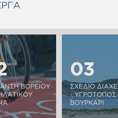
ΕΡΓΑ
2
2
03
03
ΑΝΣΗ ΒΟΡΕΙΟΥ
ΣΧΕΔΙΟ ΔΙΑΧΕ
ΗΛΑΤΙΚΟΥ
- ΥΓΡΟΤΟΠΟΣ
ΝΑ
ΒΟΥΡΚΑΡΙ