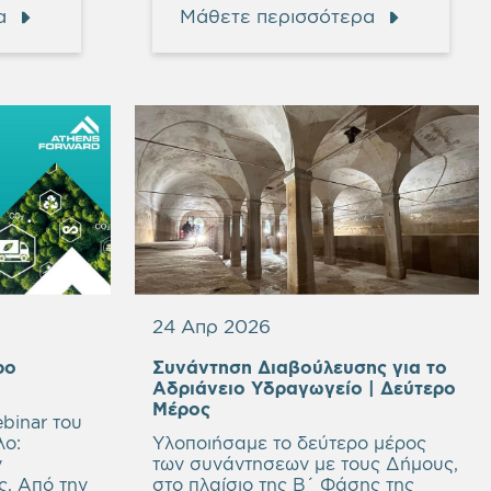
α
Μάθετε περισσότερα
24 Απρ 2026
ρο
Συνάντηση Διαβούλευσης για το
y
Αδριάνειο Υδραγωγείο
| Δεύτερο
ng
Μέρος
binar του
λο:
Υλοποιήσαμε το δεύτερο μέρος
ν
των συνάντησεων με τους Δήμους,
ς. Από την
στο πλαίσιο της Β΄ Φάσης της