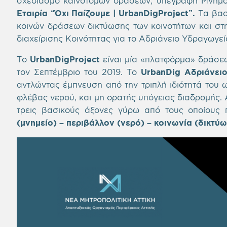
σχεδιασμό καινοτόμων δράσεων, υπεγράφη Μνημό
Εταιρία “Όχι Παίζουμε |
UrbanDig
Project
”.
Τα βασ
κοινών δράσεων δικτύωσης των κοινοτήτων και στη
διαχείρισης Κοινότητας για το Αδριάνειο Υδραγω
Το
UrbanDig
Project
είναι μία «πλατφόρμα» δράσεω
τον Σεπτέμβριο του 2019. Το
UrbanDig
Αδριάνει
αντλώντας έμπνευση από την τριπλή ιδιότητά του ω
φλέβας νερού, και μη ορατής υπόγειας διαδρομής. Α
τρεις βασικούς άξονες γύρω από τους οποίους 
(μνημείο) – περιβάλλον (νερό) – κοινωνία (δικτύ