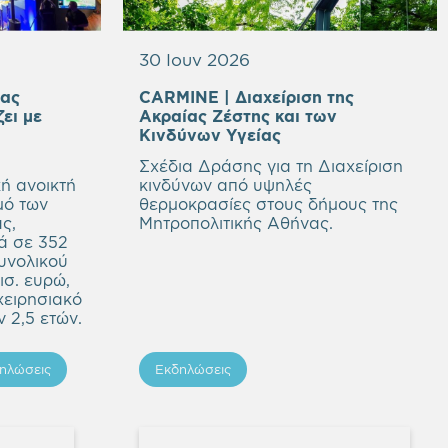
30 Ιουν 2026
ιας
CARMINE | Διαχείριση της
ζει με
Aκραίας Ζέστης και των
Κινδύνων Υγείας
Σχέδια Δράσης για τη Διαχείριση
ή ανοικτή
κινδύνων από υψηλές
μό των
θερμοκρασίες στους δήμους της
ς,
Μητροπολιτικής Αθήνας.
ά σε 352
υνολικού
ισ. ευρώ,
χειρησιακό
 2,5 ετών.
ηλώσεις
Εκδηλώσεις