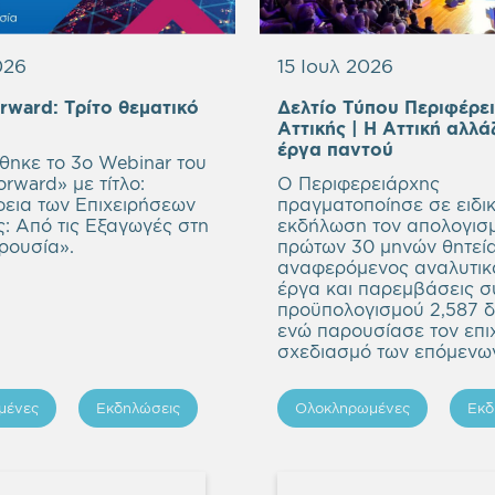
026
15 Ιουλ 2026
orward:
Τρίτο θεματικό
Δελτίο Τύπου Περιφέρε
mpty
Αττικής | Η Αττική αλλά
eading
Empty
έργα παντού
ηκε το 3ο Webinar του
heading
rward» με τίτλο:
Ο Περιφερειάρχης
εια των Επιχειρήσεων
πραγματοποίησε σε ειδικ
ς: Από τις Εξαγωγές στη
εκδήλωση τον απολογισ
ρουσία
».
πρώτων 30 μηνών θητεία
αναφερόμενος αναλυτικ
έργα και παρεμβάσεις σ
προϋπολογισμού 2,587 δ
ενώ παρουσίασε τον επι
σχεδιασμό των επόμενων
μένες
Εκδηλώσεις
Ολοκληρωμένες
Εκδ