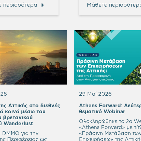
 περισσότερα
Μάθετε περισσότερ
026
29 Μαΐ 2026
ης Αττικής στο διεθνές
Athens Forward:
Δεύτε
Empt
κό κοινό μέσω του
θεματικό Webinar
headi
υ βρετανικού
Ολοκληρώθηκε το 2ο We
Empty
ύ Wanderlust
«Athens Forward» με τίτ
heading
 DMMO για την
«Πράσινη Μετάβαση τω
της Περιφέρειας ως
Επιχειρήσεων της Αττική