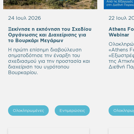
24 Ιουλ 2026
22 Ιουλ 2
Ξεκίνησε η εκπόνηση του Σχεδίου
Athens F
E
Οργάνωσης και Διαχείρισης για
Webinar
Empty
h
το Βουρκάρι Μεγάρων
Ολοκληρώθ
heading
Η πρώτη επίσημη διαβούλευση
«Athens Fo
σηματοδότησε την έναρξη του
«
Εξωστρέφ
σχεδιασμού για την προστασία και
της Αττική
διαχείριση του υγρότοπου
Διεθνή Πα
Βουρκαρίου.
Ολοκληρωμένες
Ενημερώσεις
Ολοκληρω