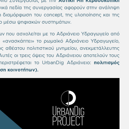
νιο Συνεργασίας με την
Αστική Μη Κερδοσκοπική
ικά πεδία της συνεργασίας αφορούν στην ανάληψη
 διαμόρφωση του concept, της υλοποίησης και της
γείο μέσω ψηφιακών συστημάτων.
ν που ασχολείται με το Αδριάνειο Υδραγωγείο από
ο
«ανασκάπτει» το ρωμαϊκό Αδριάνειο Υδραγωγείο,
ς αθέατου πολιτιστικού μνημείου, ανεκμετάλλευτης
υτές οι τρεις όψεις του Αδριάνειου αποτελούν τους
περιστρέφεται το UrbanDig Αδριάνειο:
πολιτισμός
ωση κοινοτήτων).