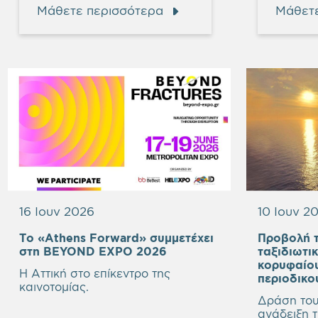
Μάθετε περισσότερα
Μάθετε
16 Ιουν 2026
10 Ιουν 2
Το «Athens Forward» συμμετέχει
Προβολή τ
Empty
στη BEYOND EXPO 2026
ταξιδιωτι
heading
κορυφαίο
Η Αττική στο επίκεντρο της
περιοδικο
καινοτομίας.
Δράση του
ανάδειξη 