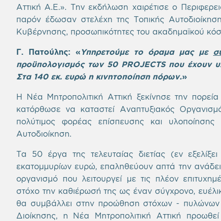
Αττική Α.Ε.». Την εκδήλωση χαιρέτισε ο Περιφερε
παρόν έδωσαν στελέχη της Τοπικής Αυτοδιοίκησης
Κυβέρνησης, προσωπικότητες του ακαδημαϊκού κόσμο
Γ. Πατούλης: «
Υπηρετούμε το όραμα μας με
σ
προϋπολογισμός των
50
PROJECTS που έχουν υλ
Στα
140 εκ. ευρώ η κινητοποίηση πόρων.
»
Η Νέα Μητροπολιτική Αττική ξεκίνησε την πορεία
κατόρθωσε να καταστεί Αναπτυξιακός Οργανισμός
πολύτιμος φορέας επίσπευσης και υλοποίησης 
Αυτοδιοίκηση.
Τα 50 έργα της τελευταίας διετίας (εν εξελίξ
εκατομμυρίων ευρώ, επαληθεύουν απτά την ανάδειξ
οργανισμό που λειτουργεί με τις πλέον επιτυχη
στόχο την καθιέρωσή της ως έναν σύγχρονο, ευέλι
θα συμβάλλει στην προώθηση στόχων - πυλώνων 
Διοίκησης, η Νέα Μητροπολιτική Αττική προωθεί