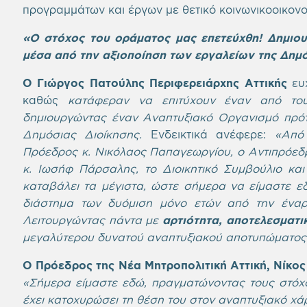
προγραμμάτων και έργων με θετικό κοινωνικοοικονο
«Ο στόχος του οράματος μας επετεύχθη! Δημιο
μέσα από την αξιοποίηση των εργαλείων της Δημό
Ο Γιώργος Πατούλης Περιφερειάρχης Αττικής
ευχ
καθώς
κατάφεραν να επιτύχουν έναν από του
δημιουργώντας έναν Αναπτυξιακό Οργανισμό πρότ
Δημόσιας Διοίκησης.
Ενδεικτικά ανέφερε:
«Από 
Πρόεδρος κ. Νικόλαος Παπαγεωργίου, ο Αντιπρόεδ
κ. Ιωσήφ Πάρσαλης, το Διοικητικό Συμβούλιο και
καταβάλει τα μέγιστα, ώστε σήμερα να είμαστε ε
διάστημα των δυόμιση μόνο ετών από την έναρ
Λειτουργώντας πάντα με
αρτιότητα, αποτελεσματι
μεγαλύτερου δυνατού αναπτυξιακού αποτυπώματος 
Ο Πρόεδρος της Νέα Μητροπολιτική Αττική, Νίκο
«Σήμερα είμαστε εδώ, πραγματώνοντας τους στόχ
έχει κατοχυρώσει τη θέση του στον αναπτυξιακό χάρ