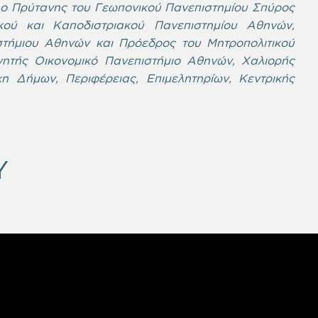
 ο Πρύτανης του Γεωπονικού Πανεπιστημίου Σπύρος
κού και Καποδιστριακού Πανεπιστημίου Αθηνών,
τήμιου Αθηνών και Πρόεδρος του Μητροπολιτικού
ητής Οικονομικό Πανεπιστήμιο Αθηνών, Χαλιορής
η Δήμων, Περιφέρειας, Επιμελητηρίων, Κεντρικής
Y