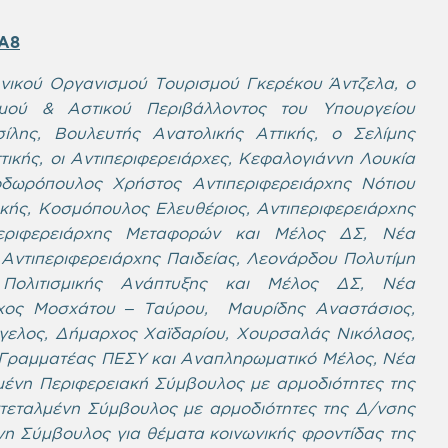
jA8
νικού Οργανισμού Τουρισμού Γκερέκου Άντζελα, ο
σμού & Αστικού Περιβάλλοντος του Υπουργείου
ίλης, Βουλευτής Ανατολικής Αττικής, ο Σελίμης
ικής, οι Αντιπεριφερειάρχες, Κεφαλογιάννη Λουκία
δωρόπουλος Χρήστος Αντιπεριφερειάρχης Νότιου
κής, Κοσμόπουλος Ελευθέριος, Αντιπεριφερειάρχης
περιφερειάρχης Μεταφορών και Μέλος ΔΣ, Νέα
Αντιπεριφερειάρχης Παιδείας, Λεονάρδου Πολυτίμη
 Πολιτισμικής Ανάπτυξης και
Μέλος ΔΣ, Νέα
ρχος Μοσχάτου – Ταύρου, Μαυρίδης Αναστάσιος,
ελος, Δήμαρχος Χαϊδαρίου, Χουρσαλάς Νικόλαος,
Γραμματέας ΠΕΣΥ και Αναπληρωματικό Μέλος, Νέα
λμένη Περιφερειακή Σύμβουλος με αρμοδιότητες της
τεταλμένη Σύμβουλος με αρμοδιότητες της Δ/νσης
η Σύμβουλος για θέματα κοινωνικής φροντίδας της