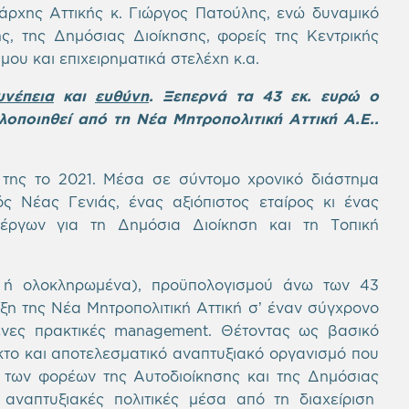
ιάρχης Αττικής κ. Γιώργος Πατούλης, ενώ δυναμικό
, της Δημόσιας Διοίκησης, φορείς της Κεντρικής
υ και επιχειρηματικά στελέχη κ.α.
υνέπεια
και
ευθύνη
. Ξεπερνά τα
43 εκ. ευρώ ο
οποιηθεί από τη Νέα Μητροπολιτική Αττική Α.Ε..
 της το 2021. Μέσα σε σύντομο χρονικό διάστημα
 Νέας Γενιάς, ένας αξιόπιστος εταίρος κι ένας
έργων για τη Δημόσια Διοίκηση και τη Τοπική
ει ή ολοκληρωμένα), προϋπολογισμού άνω των 43
η της Νέα Μητροπολιτική Αττική σ’ έναν σύγχρονο
μένες πρακτικές management. Θέτοντας ως βασικό
κτο και αποτελεσματικό αναπτυξιακό οργανισμό που
των φορέων της Αυτοδιοίκησης και της Δημόσιας
 αναπτυξιακές πολιτικές μέσα από τη διαχείριση