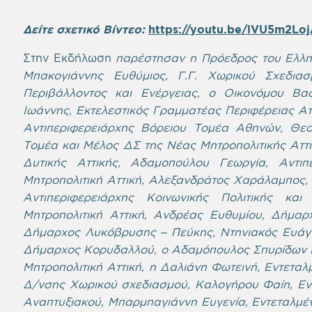
Δείτε σχετικό Βίντεο:
https://youtu.be/lVU5m2Lo
Στην Εκδήλωση
παρέστησαν η Πρόεδρος του Ελλη
Μπακογιάννης Ευθύμιος, Γ.Γ. Χωρικού Σχεδια
Περιβάλλοντος και Ενέργειας, ο Οικονόμου Βασ
Ιωάννης, Εκτελεστικός Γραμματέας Περιφέρειας Αττ
Αντιπεριφερειάρχης Βόρειου Τομέα Αθηνών, Θεο
Τομέα και Μέλος ΔΣ της Νέας Μητροπολιτικής Αττι
Δυτικής Αττικής, Αδαμοπούλου Γεωργία, Αντι
Μητροπολιτική Αττική, Αλεξανδράτος Χαράλαμπος, 
Αντι
περιφερειάρχης Κοινωνικής Πολιτικής και
Μητροπολιτική Αττική, Ανδρέας Ευθυμίου, Δήμα
Δήμαρχος Λυκόβρυσης – Πεύκης, Ντηνιακός Ευάγγ
Δήμαρχος Κορυδαλλού, ο Αδαμόπουλος Σπυρίδων 
Μητροπολιτική Αττική, η Δαλιάνη Φωτεινή, Εντετα
Δ/νσης Χωρικού σχεδιασμού, Καλογήρου Φαίη, Εν
Αναπτυξιακού, Μπαρμπαγιάννη Ευγενία, Εντεταλμέν