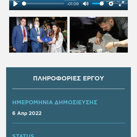
-01:09
Play
Mute
Settings
Enter
fullsc
ΠΛΗΡΟΦΟΡΙΕΣ ΕΡΓΟΥ
ΗΜΕΡΟΜΗΝΙΑ ΔΗΜΟΣΙΕΥΣΗΣ
6 Απρ 2022
STATUS