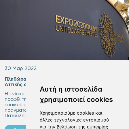
30 Μαρ 2022
Πληθώρα συναντήσεων του Περιφερειάρχη
Αττικής στην Expo 2020 Dubai
Αυτή η ιστοσελίδα
Η ενίσχυση της διεθνούς εικόνας και του δυναμικού
χρησιμοποιεί cookies
προφίλ της Αττικής βρέθηκε στο επίκεντρο των
εποικοδομητικών συναντήσεων που
πραγματοποίησε ο Περιφερειάρχης Αττικής Γιώργος
Χρησιμοποιούμε cookies και
Πατούλης, στη Διεθνή Έκθεση EXPO 2020 Dubai.
άλλες τεχνολογίες εντοπισμού
για την βελτίωση της εμπειρίας