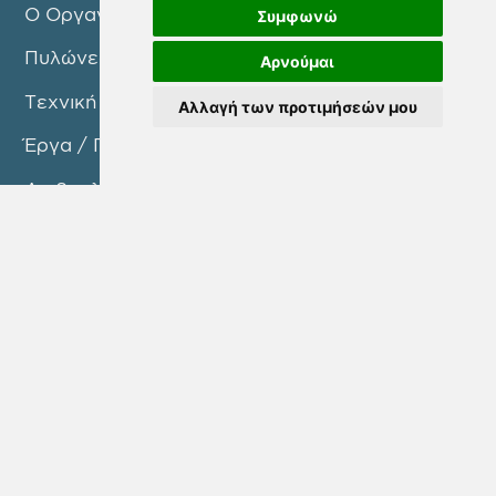
Ο Οργανισμός
Συμφωνώ
Πυλώνες Δράσης
Αρνούμαι
Τεχνική Υπηρεσία
Αλλαγή των προτιμήσεών μου
Έργα / Προγράμματα
Διαβουλεύσεις
Νέα / Ανακοινώσεις
Επικοινωνία
ΜΕΤΟΧΟΙ