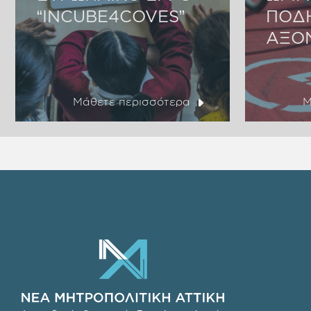
“INCUBE4COVES”
ΠΟΔ
ΑΞΟ
Μάθετε περισσότερα
Μ