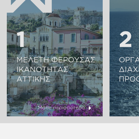
1
1
2
2
ΜΕΛΕΤΗ ΦΕΡΟΥΣΑΣ
ΟΡΓ
ΙΚΑΝΟΤΗΤΑΣ
ΔΙΑΧ
ΑΤΤΙΚΗΣ
ΠΡΟ
Μάθε περισσότερα