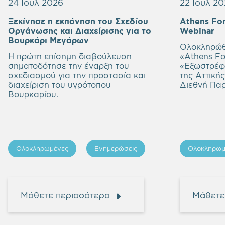
24 Ιουλ 2026
22 Ιουλ 2
Ξεκίνησε η εκπόνηση του Σχεδίου
Athens Fo
E
Οργάνωσης και Διαχείρισης για το
Webinar
Empty
h
Βουρκάρι Μεγάρων
Ολοκληρώθ
heading
Η πρώτη επίσημη διαβούλευση
«Athens Fo
σηματοδότησε την έναρξη του
«
Εξωστρέφε
σχεδιασμού για την προστασία και
της Αττική
διαχείριση του υγρότοπου
Διεθνή Πα
Βουρκαρίου.
Ολοκληρωμένες
Ενημερώσεις
Ολοκληρωμ
Μάθετε περισσότερα
Μάθετε