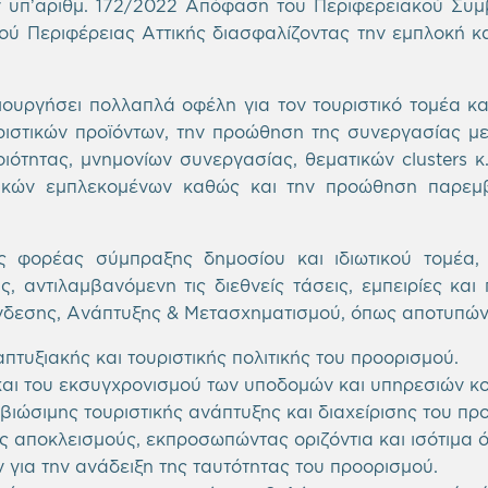
ν
υπ’αριθμ
. 172/2022 Απόφαση του Περιφερειακού Συμβο
ύ Περιφέρειας Αττικής διασφαλίζοντας την εμπλοκή 
ιουργήσει πολλαπλά οφέλη για τον τουριστικό τομέα κα
υριστικών προϊόντων, την προώθηση της
συνεργασίας μ
οιότητας, μνημονίων συνεργασίας, θεματικών
clusters
κ.
ικών εμπλεκομένων καθώς και την προώθηση παρεμβ
ς φορέας σύμπραξης δημοσίου και ιδιωτικού τομέα,
, αντιλαμβανόμενη τις διεθνείς τάσεις, εμπειρίες και 
εσης, Ανάπτυξης & Μετασχηματισμού, όπως αποτυπώνον
πτυξιακής και τουριστικής πολιτικής του προορισμού.
αι του εκσυγχρονισμού των υποδομών και υπηρεσιών κο
βιώσιμης τουριστικής ανάπτυξης και διαχείρισης του πρ
ς αποκλεισμούς, εκπροσωπώντας οριζόντια και ισότιμα 
 για την ανάδειξη της ταυτότητας του προορισμού.