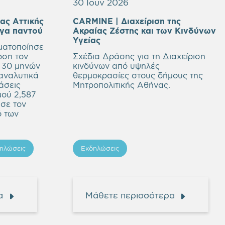
30 Ιουν 2026
ας Αττικής
CARMINE | Διαχείριση της
Empty
ργα παντού
Aκραίας Ζέστης και των Κινδύνων
heading
Υγείας
ματοποίησε
ωση τον
Σχέδια Δράσης για τη Διαχείριση
 30 μηνών
κινδύνων από υψηλές
αναλυτικά
θερμοκρασίες στους δήμους της
άσεις
Μητροπολιτικής Αθήνας.
μού 2,587
ασε τον
ό των
ηλώσεις
Εκδηλώσεις
α
Μάθετε περισσότερα