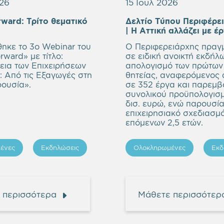
026
15 Ιουλ 2026
rward:
Τρίτο θεματικό
Δελτίο Τύπου Περιφέρει
mpty
| Η Αττική αλλάζει με έ
eading
ηκε το 3ο Webinar του
Ο Περιφερειάρχης πραγ
rward» με τίτλο:
σε ειδική ανοικτή εκδήλ
ια των Επιχειρήσεων
απολογισμό των πρώτων
ς: Από τις Εξαγωγές στη
θητείας, αναφερόμενος 
ρουσία
».
σε 352 έργα και παρεμβ
συνολικού προϋπολογισ
δισ. ευρώ, ενώ παρουσί
επιχειρησιακό σχεδιασμ
επόμενων 2,5 ετών.
ένες
Εκδηλώσεις
Ολοκληρωμένες
Εκδ
 περισσότερα
Μάθετε περισσότερ