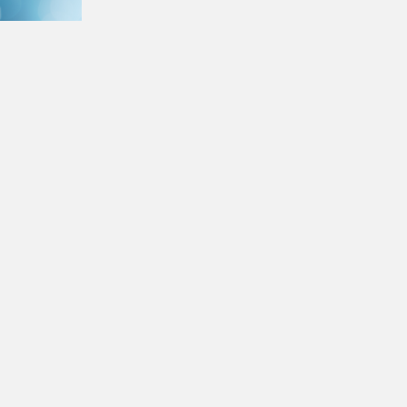
9 Μαρ 2022
Μελέτη για Περιφερειακό Μηχανισμό Διάγνωσης
Αναγκών της Αγοράς Εργασίας
Η Νέα Μητροπολιτική Αττική ξεκινάει μελέτη με
στόχο την οργανωμένη και τεχνοκρατική
παρακολούθηση της Αγοράς Εργασίας σε
Περιφερειακό Επίπεδο.
Ενημερώσεις