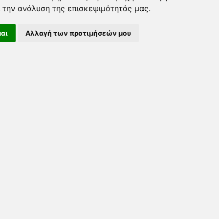
 την ανάλυση της επισκεψιμότητάς μας.
αι
Αλλαγή των προτιμήσεών μου
IA
ική Προστασίας Προσωπικών Δεδομένων
Πολιτική Ποιότητας