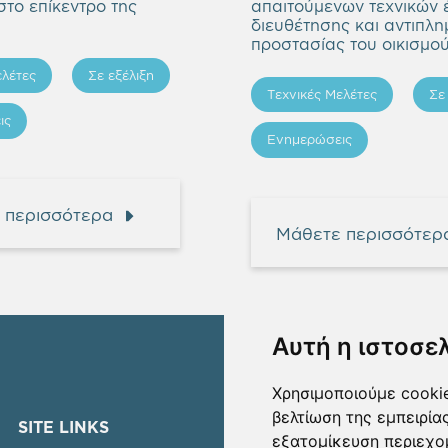
το επίκεντρο της
απαιτούμενων τεχνικών
διευθέτησης και αντιπλη
προστασίας του οικισμού
ελέτες
Σε εξέλιξη
Τεχνικές Μελέτες
Σε
ις
Ενημερώσεις
 περισσότερα
Μάθετε περισσότερ
Αυτή η ιστοσε
Χρησιμοποιούμε cookie
βελτίωση της εμπειρία
SITE LINKS
ΜΕΤΟΧΟΙ
εξατομίκευση περιεχο