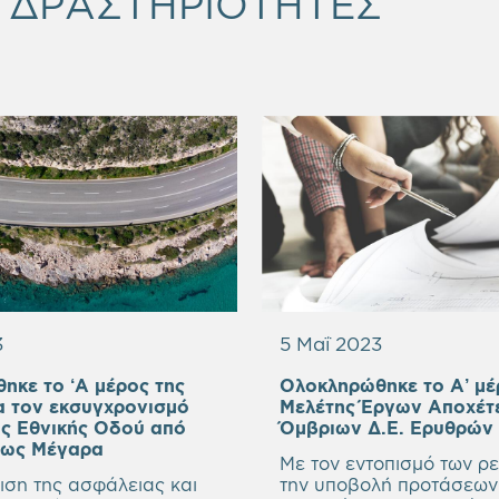
& ΔΡΑΣΤΗΡΙΟΤΗΤΕΣ
3
5 Μαΐ 2023
ηκε το ‘A μέρος της
Ολοκληρώθηκε το Α’ μέ
α τον εκσυγχρονισμό
Μελέτης Έργων Αποχέτ
άς Εθνικής Οδού από
Όμβριων Δ.Ε. Ερυθρών
έως Μέγαρα
Με τον εντοπισμό των ρ
ση της ασφάλειας και
την υποβολή προτάσεων