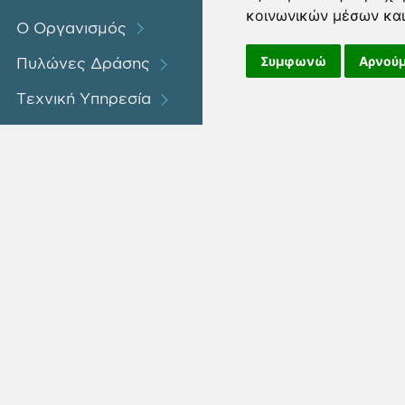
κοινωνικών μέσων και
Ο Οργανισμός
Συμφωνώ
Αρνούμ
Πυλώνες Δράσης
Τεχνική Υπηρεσία
Έργα / Προγράμματα
SOCIAL MED
Διαβουλεύσεις
Νέα / Ανακοινώσεις
Επικοινωνία
Όροι Χρήσης
Πολιτ
ΜΗ. 157785801000