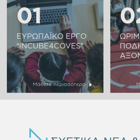
01
01
0
0
ΕΥΡΩΠΑΪΚΟ ΕΡΓΟ
ΩΡΙΜ
“INCUBE4COVES”
ΠΟΔ
ΑΞΟ
Μάθετε περισσότερα
Μ