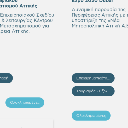
ηφιακού
Expo 2020 Dubai
τισμού Αττικής
Δυναμική παρουσία της
Επιχειρησιακού Σχεδίου
Περιφέρειας Αττικής με 
 & λειτουργίας Κέντρου
υποστήριξη της «Νέα
Μετασχηματισμού για
Μητροπολιτική Αττική A.
ρεια Αττικής.
ποχή
Επιχειρηματικότητα - Επενδύσεις
Τουρισμός - Εξωστρέφεια
Ολοκληρωμένες
Ολοκληρωμένες