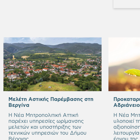
Μελέτη Αστικής Παρέμβασης στη
Προκαταρκ
Βεργίνα
Αδριάνει
Η Νέα Μητροπολιτική Αττική
Η Νέα Μητ
παρέχει υπηρεσίες ωρίμανσης
υλοποιεί τ
μελετών και υποστήριξης των
αξιοποίησ
τεχνικών υπηρεσιών του Δήμου
λειτουργί
Βέροιας.
έργου της 