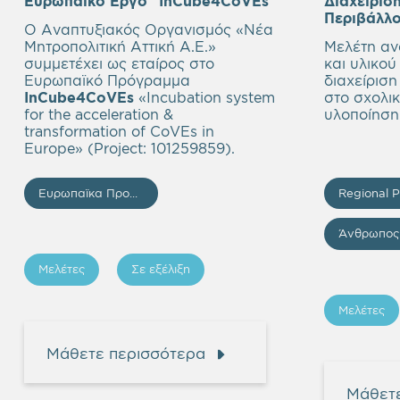
Ευρωπαϊκό Έργο “InCube4CoVEs”
Διαχείρισ
Περιβάλλ
Ο Αναπτυξιακός Οργανισμός «Νέα
Μητροπολιτική Αττική Α.Ε.»
Μελέτη αν
συμμετέχει ως εταίρος στο
και υλικο
Ευρωπαϊκό Πρόγραμμα
διαχείριση
InCube4CoVEs
«Incubation system
στο σχολικ
for the acceleration &
υλοποίηση
transformation of CoVEs in
Europe» (Project: 101259859).
Ευρωπαϊκα Προγραμματα
Μελέτες
Σε εξέλιξη
Μελέτες
Μάθετε περισσότερα
Μάθετε