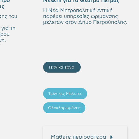
ντρο
Μελέτη για το Θέατρο Πέτρας
ας
Η Νέα Μητροπολιτική Αττική
σης του
παρέχει υπηρεσίες ωρίμανσης
μελετών στον Δήμο Πετρούπολης.
για τη
τρου
ς».
Τεχνικά έργα
Τεχνικές Μελέτες
Ολοκληρωμένες
Μάθετε περισσότερα