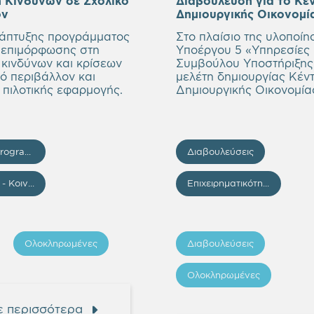
η Κινδύνων σε Σχολικό
Διαβούλευση για το Κέ
ον
Δημιουργικής Οικονομί
άπτυξης προγράμματος
Στο πλαίσιο της υλοποίη
ύ επιμόρφωσης στη
Υποέργου 5 «Υπηρεσίες
 κινδύνων και κρίσεων
Συμβούλου Υποστήριξης 
ό περιβάλλον και
μελέτη δημιουργίας Κέν
 πιλοτικής εφαρμογής.
Δημιουργικής Οικονομία
Regional Programme “Attica” 2014–2020
Διαβουλεύσεις
Άνθρωπος - Κοινωνική πολιτική
Επιχειρηματικότητα - Επενδύσεις
Ολοκληρωμένες
Διαβουλεύσεις
Ολοκληρωμένες
 περισσότερα