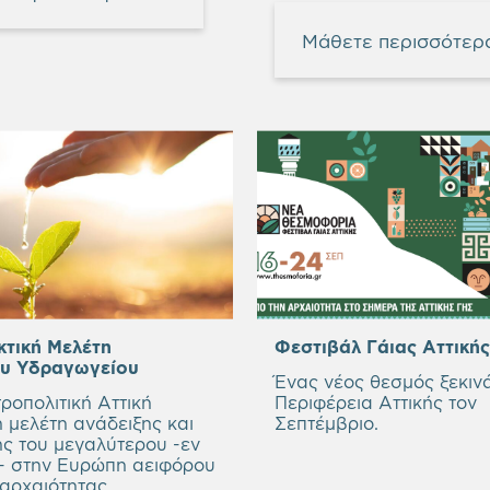
Μάθετε περισσότερ
τική Μελέτη
Φεστιβάλ Γάιας Αττική
ου Υδραγωγείου
Ένας νέος θεσμός ξεκινά
ροπολιτική Αττική
Περιφέρεια Αττικής τον
η μελέτη ανάδειξης και
Σεπτέμβριο.
ης του μεγαλύτερου -εν
α- στην Ευρώπη αειφόρου
αρχαιότητας.