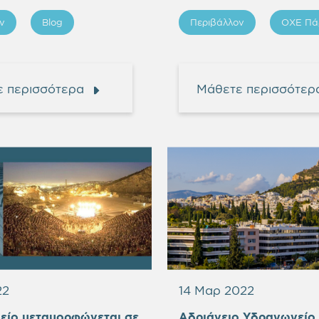
ν
Blog
Περιβάλλον
ΟΧΕ Πά
 περισσότερα
Μάθετε περισσότερ
22
14 Μαρ 2022
είο μεταμορφώνεται σε
Αδριάνειο Υδραγωγείο 