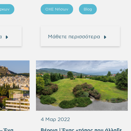
ρκων
ΟΧΕ Νήσων
Blog
α
Μάθετε περισσότερα
4 Μαρ 2022
– Ένα
Βέροια | Ένας «τόπος που άλλαξε