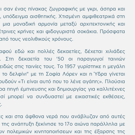
ι σαν ένας πίνακας ζωγραφικής με γκρι, άσπρα και
υπόδειγμα αισθητικής. Χτισμένη αμφιθεατρικά στη
 μια μοναδική αρμονία μεταξύ αρχιτεκτονικής και
έτρινες κρήνες και φιδογυριστά σοκάκια. Πρόσφατα
από τους νεολιθικούς χρόνους.
αφού εδώ και πολλές δεκαετίες, δέχεται χιλιάδες
. Στη δεκαετία του '50 οι παραγωγοί ταινιών
δώς στις ταινίες τους. Το 1957 γυρίστηκε η μεγάλη
 το δελφίνι" με τη Σοφία Λόρεν και η Ύδρα γίνεται
υδούν «Τι είναι αυτό που το λένε αγάπη;». Πλούσια
ερα πηγή έμπνευσης και δημιουργίας για καλλιτέχνες
σί μπορεί να συνδυαστεί με εικαστικές εκθέσεις,
.
γές και στα άφθονα νερά που ανάβλυζαν από αυτές
κή της ανάπτυξη ξεκίνησε το 17ο αιώνα παράλληλα με
ων πολεμικών κινητοποιήσεων και της έξαρσης της