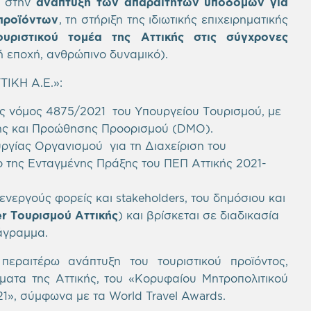
η στην
ανάπτυξη των απαραίτητων υποδομών για
 προϊόντων
, τη στήριξη της ιδιωτικής επιχειρηματικής
υριστικού τομέα της Αττικής στις σύγχρονες
ή εποχή, ανθρώπινο δυναμικό).
ΤΙΚΗ Α.Ε.»:
έος νόμος 4875/2021 του Υπουργείου Τουρισμού, με
σης και Προώθησης Προορισμού (DMO).
υργίας Οργανισμού για τη Διαχείριση του
ο της Ενταγμένης Πράξης του ΠΕΠ Αττικής 2021-
νεργούς φορείς και stakeholders, του δημόσιου και
er Τουρισμού Αττικής
) και βρίσκεται σε διαδικασία
άγραμμα.
περαιτέρω ανάπτυξη του τουριστικού προϊόντος,
ματα της Αττικής, του «Κορυφαίου Μητροπολιτικού
», σύμφωνα με τα World Travel Awards.