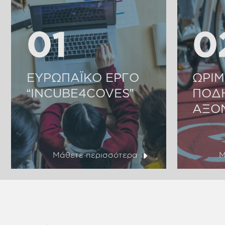
01
01
0
0
ΕΥΡΩΠΑΪΚΟ ΕΡΓΟ
ΩΡΙΜ
“INCUBE4COVES”
ΠΟΔ
ΑΞΟ
Μάθετε περισσότερα
Μ