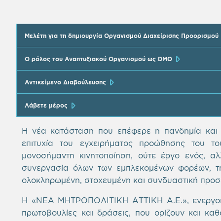
Μελέτη για τη δημιουργία Οργανισμού Διαχείρισης Προορισμού
Ο ρόλος του Αναπτυξιακού Οργανισμού ως DMO
Αντικείμενο Διαβούλευσης
Λάβετε μέρος
Η νέα κατάσταση που επέφερε η πανδημία και 
επιτυχία του εγχειρήματος προώθησης του του
μονοσήμαντη κινητοποίηση, ούτε έργο ενός, α
συνεργασία όλων των εμπλεκομένων φορέων, της
ολοκληρωμένη, στοχευμένη και συνδυαστική προσέγγ
Η «ΝΕΑ ΜΗΤΡΟΠΟΛΙΤΙΚΗ ΑΤΤΙΚΗ Α.Ε.», ενεργοποι
πρωτοβουλίες και δράσεις, που ορίζουν και κα