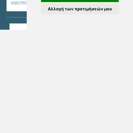
Αλλαγή των προτιμήσεών μου
SOCIAL MEDIA
©Copyright 2026 - ΝΕΑ ΜΗΤΡΟΠΟΛΙΤΙΚΗ ΑΤΤΙΚΗ Α.Ε. | Αρ. Γ.Ε.ΜΗ.
157785801000
Όροι Χρήσης
Πολιτική Προστασίας Προσωπικών Δεδομένων
Πολιτική Ποιότητας
Ρυθμίσεις Cookies
Πολιτική Cookies